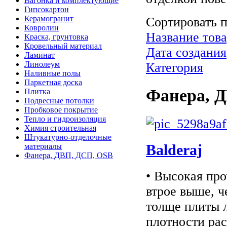
Вагонка и комплектующие
Гипсокартон
Керамогранит
Сортировать 
Ковролин
Название това
Краска, грунтовка
Кровельный материал
Дата создания
Ламинат
Линолеум
Категория
Наливные полы
Паркетная доска
Фанера, 
Плитка
Подвесные потолки
Пробковое покрытие
Тепло и гидроизоляция
Химия строительная
Штукатурно-отделочные
Balderaj
материалы
Фанера, ДВП, ДСП, OSB
• Высокая про
втрое выше, ч
толще плиты 
плотности рас