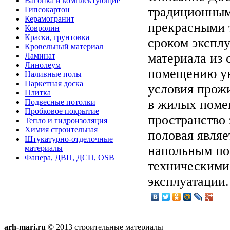
Вагонка и комплектующие
традиционным
Гипсокартон
Керамогранит
прекрасными 
Ковролин
Краска, грунтовка
сроком эксплу
Кровельный материал
материала из
Ламинат
Линолеум
помещению ую
Наливные полы
Паркетная доска
условия прожи
Плитка
в жилых помещ
Подвесные потолки
Пробковое покрытие
пространство 
Тепло и гидроизоляция
Химия строительная
половая явля
Штукатурно-отделочные
напольным по
материалы
Фанера, ДВП, ДСП, OSB
техническими
эксплуатации.
arh-mari.ru
© 2013 строительные материалы