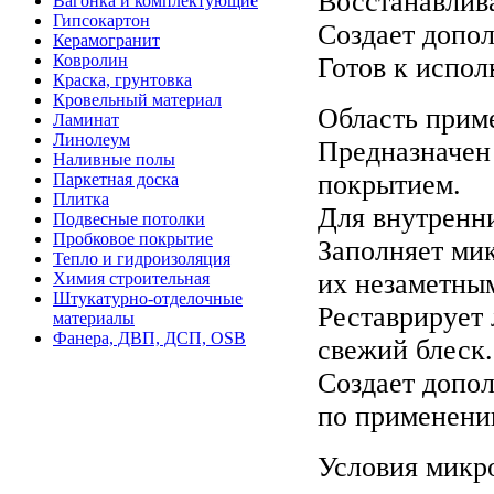
Восстанавлива
Вагонка и комплектующие
Гипсокартон
Создает допо
Керамогранит
Ковролин
Готов к испол
Краска, грунтовка
Кровельный материал
Область прим
Ламинат
Линолеум
Предназначен 
Наливные полы
покрытием.
Паркетная доска
Плитка
Для внутренни
Подвесные потолки
Пробковое покрытие
Заполняет ми
Тепло и гидроизоляция
их незаметны
Химия строительная
Штукатурно-отделочные
Реставрирует
материалы
Фанера, ДВП, ДСП, OSB
свежий блеск.
Создает допо
по применен
Условия микро