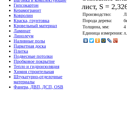
Вагонка и комплектующие
лист, S = 2,32
Гипсокартон
Керамогранит
Производство:
Л
Ковролин
Краска, грунтовка
Порода дерева:
б
Кровельный материал
Толщина, мм:
4
Ламинат
Единица измерения:
л.
Линолеум
Наливные полы
Паркетная доска
Плитка
Подвесные потолки
Пробковое покрытие
Тепло и гидроизоляция
Химия строительная
Штукатурно-отделочные
материалы
Фанера, ДВП, ДСП, OSB