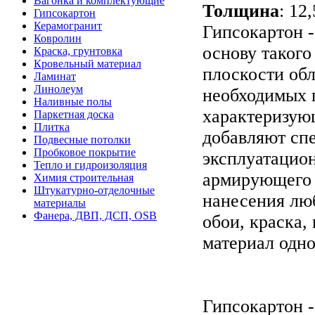
Вагонка и комплектующие
Толщина
: 12,
Гипсокартон
Керамогранит
Гипсокартон -
Ковролин
основу такого
Краска, грунтовка
Кровельный материал
плоскости об
Ламинат
Линолеум
необходимых п
Наливные полы
характеризующ
Паркетная доска
Плитка
добавляют сп
Подвесные потолки
Пробковое покрытие
эксплуатацион
Тепло и гидроизоляция
армирующего 
Химия строительная
Штукатурно-отделочные
нанесения люб
материалы
Фанера, ДВП, ДСП, OSB
обои, краска,
материал одно
Гипсокартон -