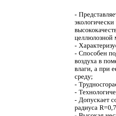
- Представля
экологически 
высококачест
целлюлозной 
- Характеризу
- Способен п
воздуха в по
влаги, а при 
среду;
- Трудносгора
- Технологиче
- Допускает 
радиуса R=0,7
- Высокая не