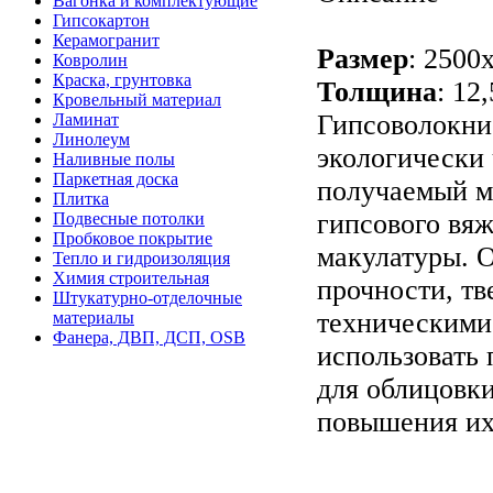
Вагонка и комплектующие
Гипсокартон
Керамогранит
Размер
: 2500
Ковролин
Краска, грунтовка
Толщина
: 12,
Кровельный материал
Гипсоволокни
Ламинат
Линолеум
экологически
Наливные полы
Паркетная доска
получаемый м
Плитка
гипсового вя
Подвесные потолки
Пробковое покрытие
макулатуры. 
Тепло и гидроизоляция
Химия строительная
прочности, тв
Штукатурно-отделочные
техническими
материалы
Фанера, ДВП, ДСП, OSB
использовать 
для облицовк
повышения их