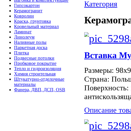
Вагонка и комплектующие
Категория
Гипсокартон
Керамогранит
Ковролин
Керамогр
Краска, грунтовка
Кровельный материал
Ламинат
Линолеум
Наливные полы
Паркетная доска
Плитка
Вставка M
Подвесные потолки
Пробковое покрытие
Размеры: 98x
Тепло и гидроизоляция
Химия строительная
Страна: Поль
Штукатурно-отделочные
материалы
Поверхность: 
Фанера, ДВП, ДСП, OSB
антискользяща
Описание тов