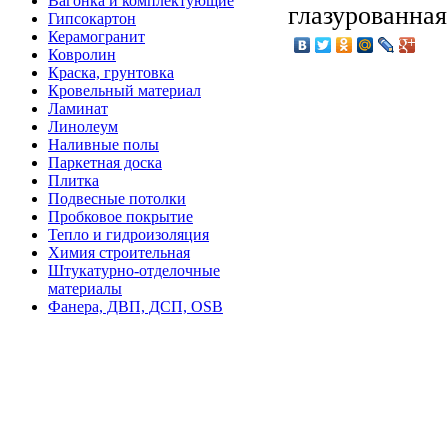
Вагонка и комплектующие
глазурованная
Гипсокартон
Керамогранит
Ковролин
Краска, грунтовка
Кровельный материал
Ламинат
Линолеум
Наливные полы
Паркетная доска
Плитка
Подвесные потолки
Пробковое покрытие
Тепло и гидроизоляция
Химия строительная
Штукатурно-отделочные
материалы
Фанера, ДВП, ДСП, OSB