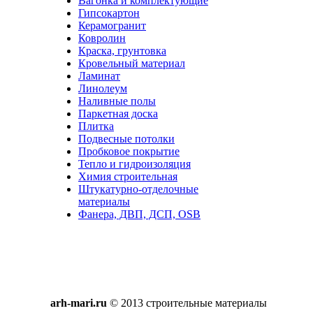
Вагонка и комплектующие
Гипсокартон
Керамогранит
Ковролин
Краска, грунтовка
Кровельный материал
Ламинат
Линолеум
Наливные полы
Паркетная доска
Плитка
Подвесные потолки
Пробковое покрытие
Тепло и гидроизоляция
Химия строительная
Штукатурно-отделочные
материалы
Фанера, ДВП, ДСП, OSB
arh-mari.ru
© 2013 строительные материалы