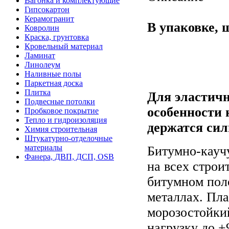
Вагонка и комплектующие
Гипсокартон
Керамогранит
В упаковке, 
Ковролин
Краска, грунтовка
Кровельный материал
Ламинат
Линолеум
Наливные полы
Паркетная доска
Плитка
Для эластичн
Подвесные потолки
особенности 
Пробковое покрытие
Тепло и гидроизоляция
держатся си
Химия строительная
Штукатурно-отделочные
материалы
Битумно-кауч
Фанера, ДВП, ДСП, OSB
на всех строи
битумном пол
металлах. Пл
морозостойки
нагрузку до +