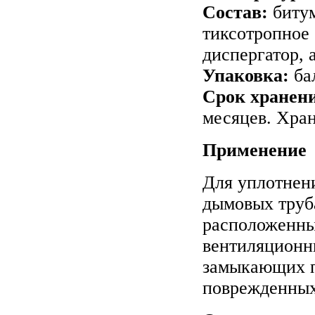
Состав:
битум
тиксотропное 
диспергатор, 
Упаковка:
ба
Срок хранен
месяцев. Хран
Применение
Для уплотнени
дымовых труба
расположенны
вентиляционны
замыкающих п
поврежденных