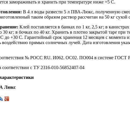
ется замораживать и хранить при температуре ниже +5 С.
отовления:
В 4 л воды развести 5 л ПВА-Люкс, полученную сме
иготовленный таким образом раствор рассчитан на 50 кг сухой 
ранение:
Клей поставляется в банках по 1 кг, 2,5 кг; в канистрах п
о 30 кг; в бочках по 40 кг. Хранить в плотно закрытой таре при 
 С до +30 С. Гарантийный срок хранения 12 месяцев с момента и
ь воздействию прямых солнечных лучей. Дата изготовления указ
оответствия № РОСС RU. И062. ОС02. ПО004 в системе ГОСТ 
в соответствии с ТУ 2316-010-56852407-04
 характеристики
А Люкс