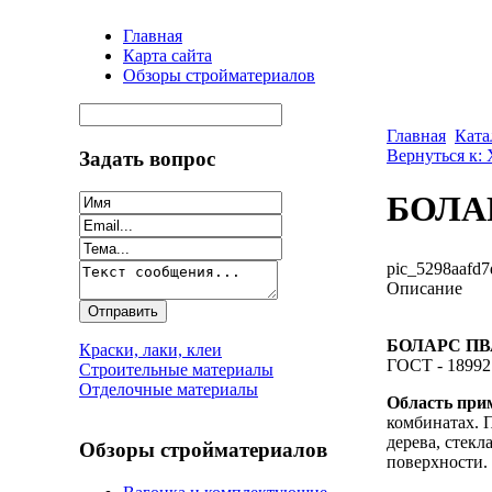
Главная
Карта сайта
Обзоры стройматериалов
Главная
Ката
Вернуться к:
Задать вопрос
БОЛАР
pic_5298aafd7
Описание
БОЛАРС ПВ
Краски, лаки, клеи
ГОСТ - 18992
Строительные материалы
Отделочные материалы
Область при
комбинатах. П
дерева, стек
Обзоры стройматериалов
поверхности.