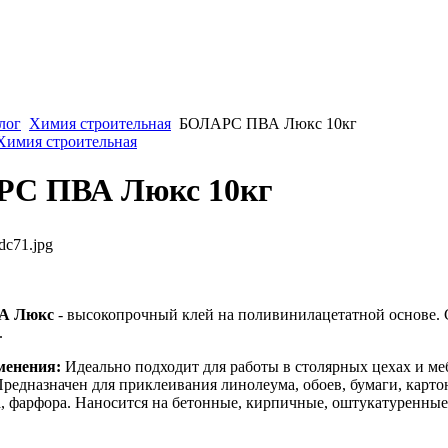
лог
Химия строительная
БОЛАРС ПВА Люкс 10кг
 Химия строительная
С ПВА Люкс 10кг
dc71.jpg
А Люкс
- высокопрочный клей на поливинилацетатной основе. 
.
менения:
Идеально подходит для работы в столярных цехах и м
редназначен для приклеивания линолеума, обоев, бумаги, картон
ла, фарфора. Наносится на бетонные, кирпичные, оштукатуренные