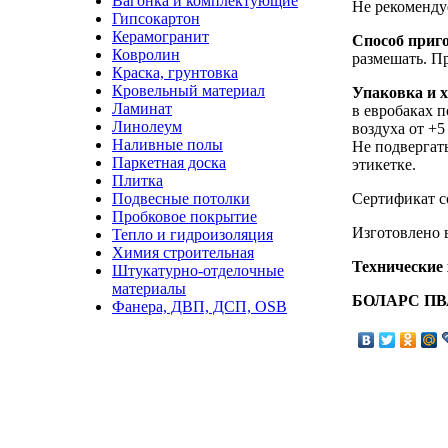
Вагонка и комплектующие
Не рекоменду
Гипсокартон
Керамогранит
Способ приг
Ковролин
размешать. Пр
Краска, грунтовка
Кровельный материал
Упаковка и х
Ламинат
в евробаках п
Линолеум
воздуха от +5
Наливные полы
Не подвергат
Паркетная доска
этикетке.
Плитка
Подвесные потолки
Сертификат с
Пробковое покрытие
Изготовлено 
Тепло и гидроизоляция
Химия строительная
Технические
Штукатурно-отделочные
материалы
БОЛАРС ПВ
Фанера, ДВП, ДСП, OSB