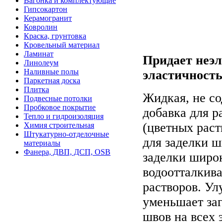
Вагонка и комплектующие
Гипсокартон
Керамогранит
Ковролин
Краска, грунтовка
Кровельный материал
Ламинат
Придает неэл
Линолеум
Наливные полы
эластичность
Паркетная доска
Плитка
Жидкая, не с
Подвесные потолки
Пробковое покрытие
добавка для 
Тепло и гидроизоляция
(цветных раст
Химия строительная
Штукатурно-отделочные
для заделки ш
материалы
Фанера, ДВП, ДСП, OSB
заделки широ
водоотталкив
растворов. Ул
уменьшает заг
швов на всех 