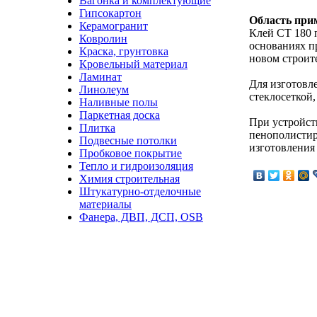
Вагонка и комплектующие
Гипсокартон
Область при
Керамогранит
Клей CT 180 
Ковролин
основаниях п
Краска, грунтовка
новом строите
Кровельный материал
Ламинат
Для изготовл
Линолеум
стеклосеткой,
Наливные полы
Паркетная доска
При устройст
Плитка
пенополистир
Подвесные потолки
изготовления
Пробковое покрытие
Тепло и гидроизоляция
Химия строительная
Штукатурно-отделочные
материалы
Фанера, ДВП, ДСП, OSB