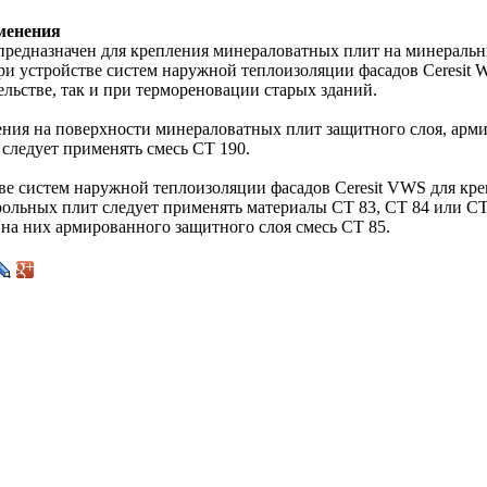
менения
предназначен для крепления минераловатных плит на минераль
ри устройстве систем наружной теплоизоляции фасадов Ceresit 
льстве, так и при термореновации старых зданий.
ения на поверхности минераловатных плит защитного слоя, арм
 следует применять смесь CT 190.
ве систем наружной теплоизоляции фасадов Ceresit VWS для кр
ольных плит следует применять материалы CT 83, CT 84 или CT 
 на них армированного защитного слоя смесь CT 85.