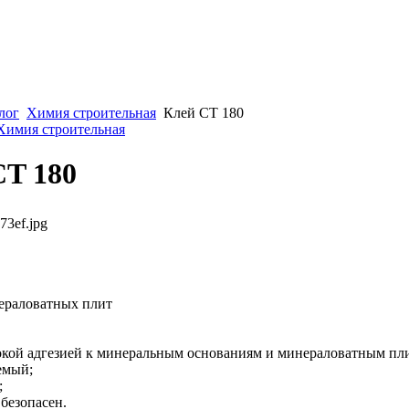
лог
Химия строительная
Клей CT 180
 Химия строительная
CT 180
73ef.jpg
ераловатных плит
окой адгезией к минеральным основаниям и минераловатным пл
емый;
;
безопасен.