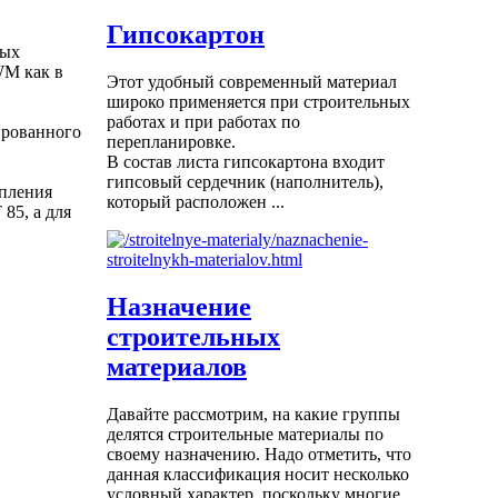
Гипсокартон
ных
WM как в
Этот удобный современный материал
широко применяется при строительных
работах и при работах по
ированного
перепланировке.
В состав листа гипсокартона входит
гипсовый сердечник (наполнитель),
епления
который расположен ...
85, а для
Назначение
строительных
материалов
Давайте рассмотрим, на какие группы
делятся строительные материалы по
своему назначению. Надо отметить, что
данная классификация носит несколько
условный характер, поскольку многие