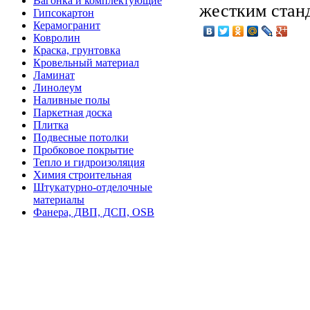
Вагонка и комплектующие
жестким станд
Гипсокартон
Керамогранит
Ковролин
Краска, грунтовка
Кровельный материал
Ламинат
Линолеум
Наливные полы
Паркетная доска
Плитка
Подвесные потолки
Пробковое покрытие
Тепло и гидроизоляция
Химия строительная
Штукатурно-отделочные
материалы
Фанера, ДВП, ДСП, OSB