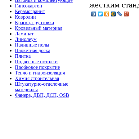
Вагонка и комплектующие
жестким станд
Гипсокартон
Керамогранит
Ковролин
Краска, грунтовка
Кровельный материал
Ламинат
Линолеум
Наливные полы
Паркетная доска
Плитка
Подвесные потолки
Пробковое покрытие
Тепло и гидроизоляция
Химия строительная
Штукатурно-отделочные
материалы
Фанера, ДВП, ДСП, OSB