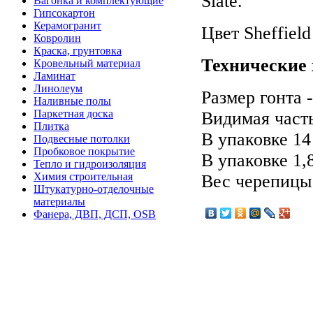
Slate.
Вагонка и комплектующие
Гипсокартон
Керамогранит
Цвет Sheffield
Ковролин
Краска, грунтовка
Технические 
Кровельный материал
Ламинат
Линолеум
Размер гонта 
Наливные полы
Паркетная доска
Видимая часть
Плитка
В упаковке 14
Подвесные потолки
Пробковое покрытие
В упаковке 1,
Тепло и гидроизоляция
Химия строительная
Вес черепицы 
Штукатурно-отделочные
материалы
Фанера, ДВП, ДСП, OSB