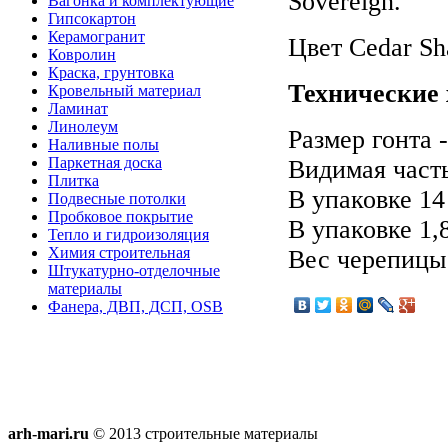
Sovereign.
Вагонка и комплектующие
Гипсокартон
Керамогранит
Цвет Cedar Sh
Ковролин
Краска, грунтовка
Технические 
Кровельный материал
Ламинат
Линолеум
Размер гонта 
Наливные полы
Паркетная доска
Видимая часть
Плитка
В упаковке 14
Подвесные потолки
Пробковое покрытие
В упаковке 1,
Тепло и гидроизоляция
Химия строительная
Вес черепицы 
Штукатурно-отделочные
материалы
Фанера, ДВП, ДСП, OSB
arh-mari.ru
© 2013 строительные материалы