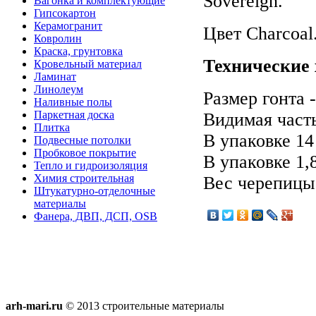
Sovereign.
Вагонка и комплектующие
Гипсокартон
Керамогранит
Цвет Charcoal
Ковролин
Краска, грунтовка
Технические 
Кровельный материал
Ламинат
Линолеум
Размер гонта 
Наливные полы
Паркетная доска
Видимая часть
Плитка
В упаковке 14
Подвесные потолки
Пробковое покрытие
В упаковке 1,
Тепло и гидроизоляция
Химия строительная
Вес черепицы 
Штукатурно-отделочные
материалы
Фанера, ДВП, ДСП, OSB
arh-mari.ru
© 2013 строительные материалы