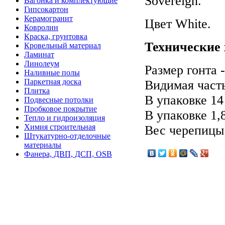
Sovereign.
Вагонка и комплектующие
Гипсокартон
Керамогранит
Цвет White.
Ковролин
Краска, грунтовка
Технические 
Кровельный материал
Ламинат
Линолеум
Размер гонта 
Наливные полы
Паркетная доска
Видимая часть
Плитка
В упаковке 14
Подвесные потолки
Пробковое покрытие
В упаковке 1,
Тепло и гидроизоляция
Химия строительная
Вес черепицы 
Штукатурно-отделочные
материалы
Фанера, ДВП, ДСП, OSB