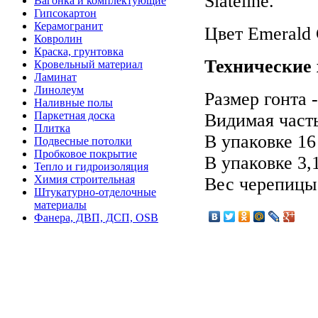
Slateline.
Вагонка и комплектующие
Гипсокартон
Керамогранит
Цвет Emerald 
Ковролин
Краска, грунтовка
Технические 
Кровельный материал
Ламинат
Линолеум
Размер гонта 
Наливные полы
Паркетная доска
Видимая часть
Плитка
В упаковке 16
Подвесные потолки
Пробковое покрытие
В упаковке 3,
Тепло и гидроизоляция
Химия строительная
Вес черепицы 
Штукатурно-отделочные
материалы
Фанера, ДВП, ДСП, OSB