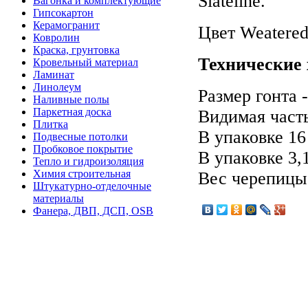
Slateline.
Вагонка и комплектующие
Гипсокартон
Керамогранит
Цвет Weatered 
Ковролин
Краска, грунтовка
Технические 
Кровельный материал
Ламинат
Линолеум
Размер гонта 
Наливные полы
Паркетная доска
Видимая часть
Плитка
В упаковке 16
Подвесные потолки
Пробковое покрытие
В упаковке 3,
Тепло и гидроизоляция
Химия строительная
Вес черепицы 
Штукатурно-отделочные
материалы
Фанера, ДВП, ДСП, OSB