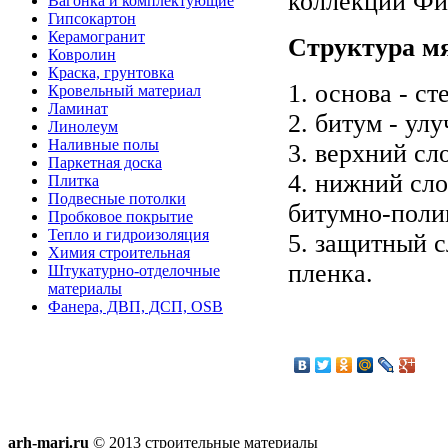
коллекции Фи
Вагонка и комплектующие
Гипсокартон
Керамогранит
Структура мя
Ковролин
Краска, грунтовка
1. основа - ст
Кровельный материал
Ламинат
2. битум - ул
Линолеум
Наливные полы
3. верхний сл
Паркетная доска
4. нижний сл
Плитка
Подвесные потолки
битумно-поли
Пробковое покрытие
Тепло и гидроизоляция
5. защитный с
Химия строительная
пленка.
Штукатурно-отделочные
материалы
Фанера, ДВП, ДСП, OSB
arh-mari.ru
© 2013 строительные материалы