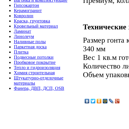
Премиум, кол
Вагонка и комплектующие
Гипсокартон
Керамогранит
Ковролин
Краска, грунтовка
Технические 
Кровельный материал
Ламинат
Линолеум
Размер гонта 
Наливные полы
Паркетная доска
340 мм
Плитка
Вес 1 кв.м го
Подвесные потолки
Пробковое покрытие
Количество ли
Тепло и гидроизоляция
Химия строительная
Объем упаковк
Штукатурно-отделочные
материалы
Фанера, ДВП, ДСП, OSB