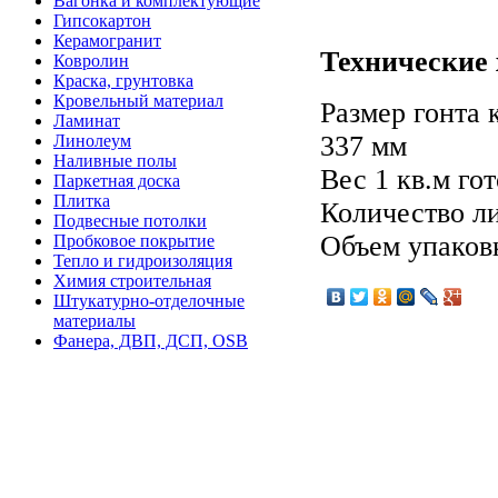
Вагонка и комплектующие
Гипсокартон
Керамогранит
Технические 
Ковролин
Краска, грунтовка
Кровельный материал
Размер гонта 
Ламинат
337 мм
Линолеум
Наливные полы
Вес 1 кв.м гот
Паркетная доска
Плитка
Количество ли
Подвесные потолки
Объем упаковк
Пробковое покрытие
Тепло и гидроизоляция
Химия строительная
Штукатурно-отделочные
материалы
Фанера, ДВП, ДСП, OSB