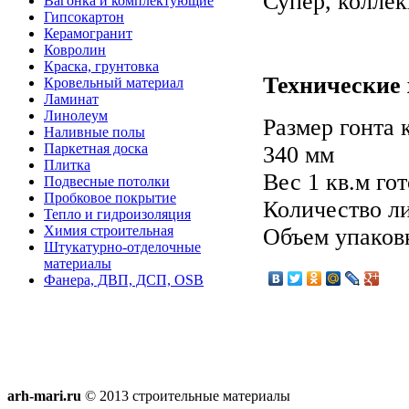
Супер, колле
Вагонка и комплектующие
Гипсокартон
Керамогранит
Ковролин
Краска, грунтовка
Технические 
Кровельный материал
Ламинат
Линолеум
Размер гонта 
Наливные полы
Паркетная доска
340 мм
Плитка
Вес 1 кв.м гот
Подвесные потолки
Пробковое покрытие
Количество ли
Тепло и гидроизоляция
Химия строительная
Объем упаковк
Штукатурно-отделочные
материалы
Фанера, ДВП, ДСП, OSB
arh-mari.ru
© 2013 строительные материалы