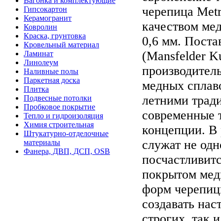
Вагонка и комплектующие
черепица Metr
Гипсокартон
Керамогранит
качеством мед
Ковролин
Краска, грунтовка
0,6 мм. Пост
Кровельный материал
(Mansfelder K
Ламинат
Линолеум
производитель
Наливные полы
Паркетная доска
медных сплаво
Плитка
летними трад
Подвесные потолки
Пробковое покрытие
современные 
Тепло и гидроизоляция
Химия строительная
концепции. В 
Штукатурно-отделочные
служат не од
материалы
Фанера, ДВП, ДСП, OSB
посчастливитс
покрытом медн
форм черепиц
создавать на
строгих, так 