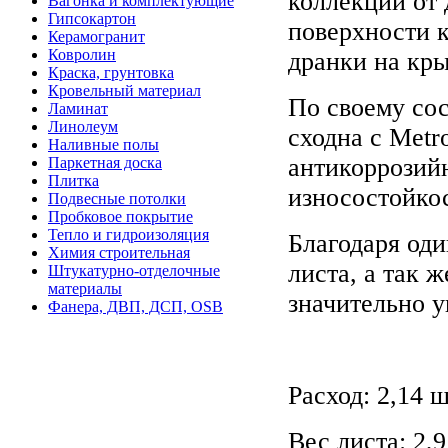
коллекции от 
Вагонка и комплектующие
Гипсокартон
поверхности 
Керамогранит
Ковролин
дранки на кр
Краска, грунтовка
Кровельный материал
По своему со
Ламинат
Линолеум
сходна с Metro
Наливные полы
антикоррозий
Паркетная доска
Плитка
износостойкос
Подвесные потолки
Пробковое покрытие
Тепло и гидроизоляция
Благодаря од
Химия строительная
листа, а так
Штукатурно-отделочные
материалы
значительно 
Фанера, ДВП, ДСП, OSB
Расход: 2,14 ш
Вес листа: 2,9