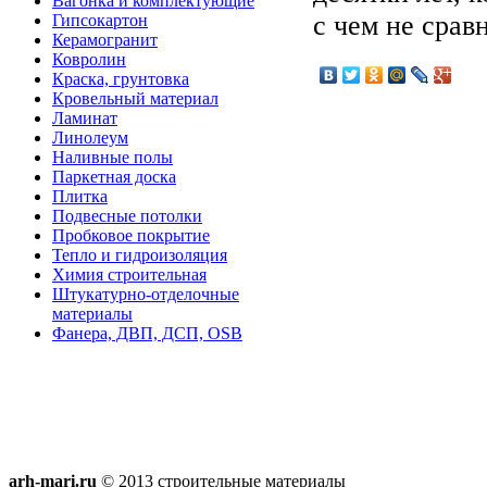
Вагонка и комплектующие
с чем не сра
Гипсокартон
Керамогранит
Ковролин
Краска, грунтовка
Кровельный материал
Ламинат
Линолеум
Наливные полы
Паркетная доска
Плитка
Подвесные потолки
Пробковое покрытие
Тепло и гидроизоляция
Химия строительная
Штукатурно-отделочные
материалы
Фанера, ДВП, ДСП, OSB
arh-mari.ru
© 2013 строительные материалы