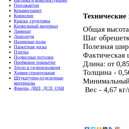
Вагонка и комплектующие
Гипсокартон
Керамогранит
Технические 
Ковролин
Краска, грунтовка
Кровельный материал
Общая высота 
Ламинат
Шаг обрешетк
Линолеум
Наливные полы
Полезная шири
Паркетная доска
Плитка
Фактическая ш
Подвесные потолки
Длина: от 0,85
Пробковое покрытие
Тепло и гидроизоляция
Толщина - 0,5
Химия строительная
Штукатурно-отделочные
Минимальный у
материалы
Вес - 4,67 кг
Фанера, ДВП, ДСП, OSB