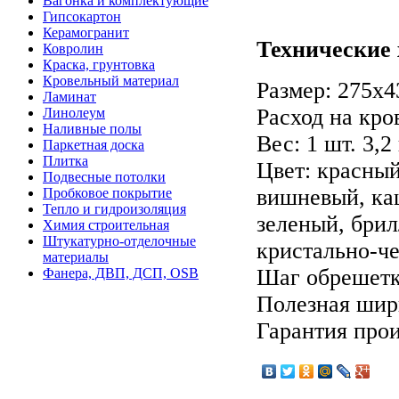
Вагонка и комплектующие
Гипсокартон
Керамогранит
Технические 
Ковролин
Краска, грунтовка
Кровельный материал
Размер: 275х4
Ламинат
Расход на кров
Линолеум
Наливные полы
Вес: 1 шт. 3,2 
Паркетная доска
Плитка
Цвет: красный
Подвесные потолки
вишневый, ка
Пробковое покрытие
Тепло и гидроизоляция
зеленый, бри
Химия строительная
Штукатурно-отделочные
кристально-ч
материалы
Шаг обрешетк
Фанера, ДВП, ДСП, OSB
Полезная шир
Гарантия прои