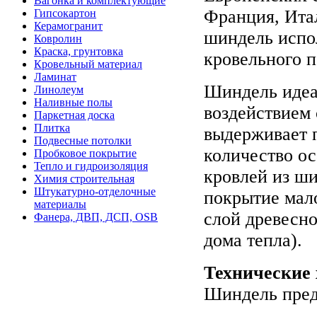
Вагонка и комплектующие
Франция, Итал
Гипсокартон
Керамогранит
шиндель испол
Ковролин
Краска, грунтовка
кровельного п
Кровельный материал
Ламинат
Шиндель идеа
Линолеум
Наливные полы
воздействием 
Паркетная доска
Плитка
выдерживает 
Подвесные потолки
количество ос
Пробковое покрытие
Тепло и гидроизоляция
кровлей из ши
Химия строительная
Штукатурно-отделочные
покрытие мало
материалы
слой древесно
Фанера, ДВП, ДСП, OSB
дома тепла).
Технические 
Шиндель пред