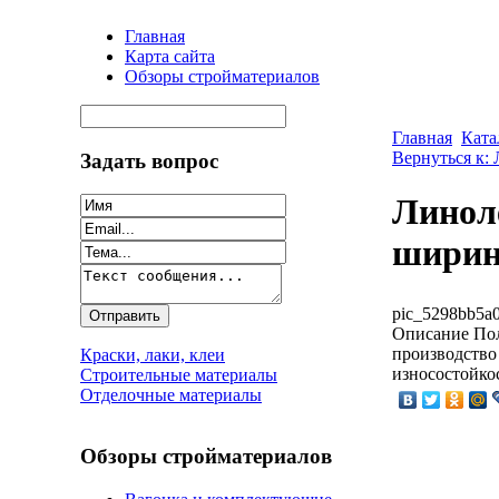
Главная
Карта сайта
Обзоры стройматериалов
Главная
Ката
Вернуться к:
Задать вопрос
Линол
ширин
pic_5298bb5a0
Описание
Пол
производство 
Краски, лаки, клеи
износостойкос
Строительные материалы
Отделочные материалы
Обзоры стройматериалов