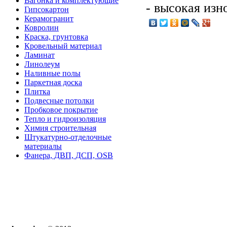
Вагонка и комплектующие
- высокая изн
Гипсокартон
Керамогранит
Ковролин
Краска, грунтовка
Кровельный материал
Ламинат
Линолеум
Наливные полы
Паркетная доска
Плитка
Подвесные потолки
Пробковое покрытие
Тепло и гидроизоляция
Химия строительная
Штукатурно-отделочные
материалы
Фанера, ДВП, ДСП, OSB