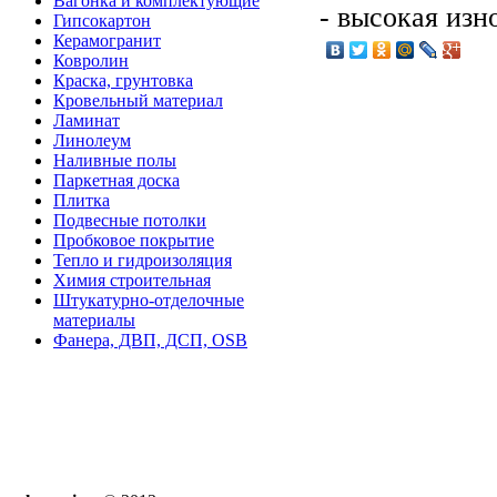
Вагонка и комплектующие
- высокая изн
Гипсокартон
Керамогранит
Ковролин
Краска, грунтовка
Кровельный материал
Ламинат
Линолеум
Наливные полы
Паркетная доска
Плитка
Подвесные потолки
Пробковое покрытие
Тепло и гидроизоляция
Химия строительная
Штукатурно-отделочные
материалы
Фанера, ДВП, ДСП, OSB