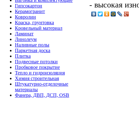
Вагонка и комплектующие
- высокая изн
Гипсокартон
Керамогранит
Ковролин
Краска, грунтовка
Кровельный материал
Ламинат
Линолеум
Наливные полы
Паркетная доска
Плитка
Подвесные потолки
Пробковое покрытие
Тепло и гидроизоляция
Химия строительная
Штукатурно-отделочные
материалы
Фанера, ДВП, ДСП, OSB