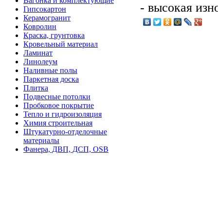
Вагонка и комплектующие
- высокая изн
Гипсокартон
Керамогранит
Ковролин
Краска, грунтовка
Кровельный материал
Ламинат
Линолеум
Наливные полы
Паркетная доска
Плитка
Подвесные потолки
Пробковое покрытие
Тепло и гидроизоляция
Химия строительная
Штукатурно-отделочные
материалы
Фанера, ДВП, ДСП, OSB