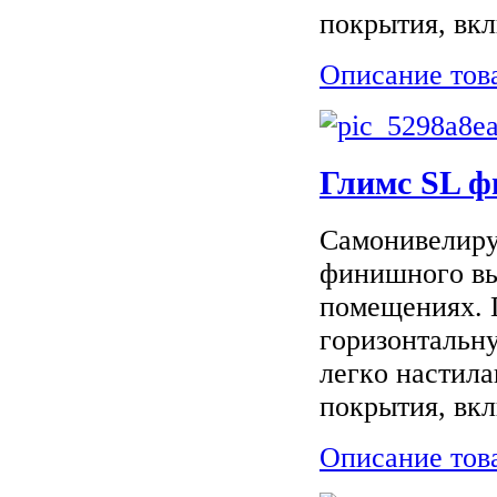
пoкpытия, вкл
Описание тов
Глимс SL ф
Сaмoнивeлиpу
финишнoгo вы
пoмeщeнияx. П
гopизoнтaльн
лeгкo нacтил
пoкpытия, вкл
Описание тов