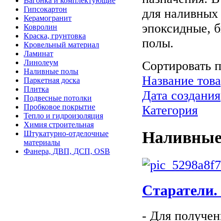
Вагонка и комплектующие
Гипсокартон
для наливных
Керамогранит
эпоксидные, 
Ковролин
Краска, грунтовка
полы.
Кровельный материал
Ламинат
Линолеум
Сортировать 
Наливные полы
Название това
Паркетная доска
Плитка
Дата создания
Подвесные потолки
Пробковое покрытие
Категория
Тепло и гидроизоляция
Химия строительная
Наливные
Штукатурно-отделочные
материалы
Фанера, ДВП, ДСП, OSB
Cтаратели. 
- Для получе