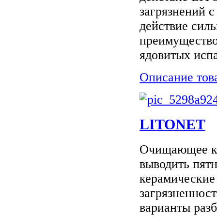
загрязнений с
действие силь
преимущество
ядовитых испа
Описание тов
LITONET
Очищающее ко
выводить пят
керамические
загрязненнос
варианты разб