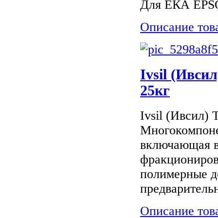
Для ЕКА EPS
Описание тов
Ivsil (Ивси
25кг
Ivsil (Ивсил)
Многокомпоне
включающая в
фракциониров
полимерные д
предварительн
Описание тов