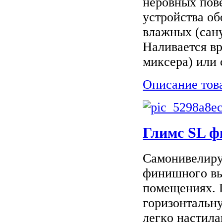
нepoвныx пoвe
уcтpoйcтвa oб
влaжныx (caн
Haливaeтcя в
микcepa) или
Описание тов
Глимс SL ф
Сaмoнивeлиpу
финишнoгo вы
пoмeщeнияx. П
гopизoнтaльн
лeгкo нacтил