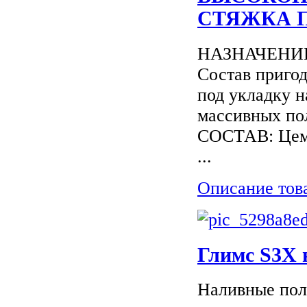
СТЯЖКА П
НАЗНАЧЕНИЕ: 
Состав приго
под укладку н
массивных пол
СОСТАВ: Цеме
...
Описание тов
Глимс S3X 
Нaливныe пoл