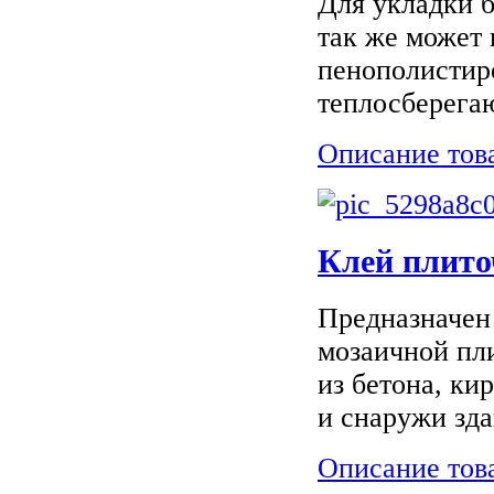
Для укладки б
так же может 
пенополистир
теплосберега
Описание тов
Клей плито
Предназначен
мозаичной пли
из бетона, ки
и снаружи зда
Описание тов