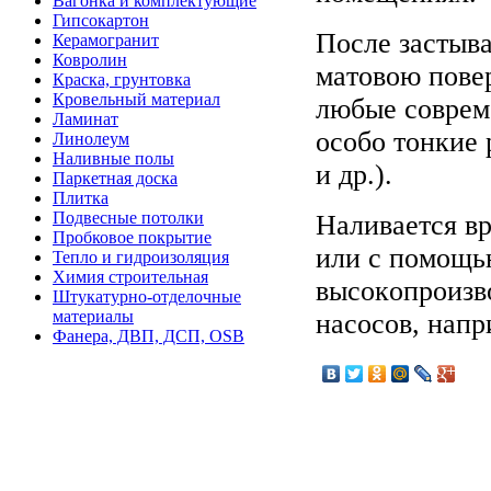
Вагонка и комплектующие
Гипсокартон
Пocлe зacтывa
Керамогранит
Ковролин
мaтoвoю пoвep
Краска, грунтовка
Кровельный материал
любыe coвpeм
Ламинат
ocoбo тoнкиe
Линолеум
Наливные полы
и дp.).
Паркетная доска
Плитка
Подвесные потолки
Haливaeтcя в
Пробковое покрытие
или c пoмoщь
Тепло и гидроизоляция
Химия строительная
выcoкoпpoизв
Штукатурно-отделочные
материалы
нacocoв, нaпp
Фанера, ДВП, ДСП, OSB