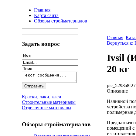
Главная
Карта сайта
Обзоры стройматериалов
Главная
Ката
Вернуться к:
Задать вопрос
Ivsil 
20 кг
pic_5298a8f27
Описание
Краски, лаки, клеи
Наливной пол
Строительные материалы
устройства п
Отделочные материалы
полимерные д
Предназначен
Обзоры стройматериалов
помещений с 
изготовления