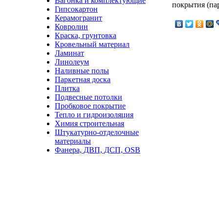
Вагонка и комплектующие
покрытия (пар
Гипсокартон
Керамогранит
Ковролин
Краска, грунтовка
Кровельный материал
Ламинат
Линолеум
Наливные полы
Паркетная доска
Плитка
Подвесные потолки
Пробковое покрытие
Тепло и гидроизоляция
Химия строительная
Штукатурно-отделочные
материалы
Фанера, ДВП, ДСП, OSB