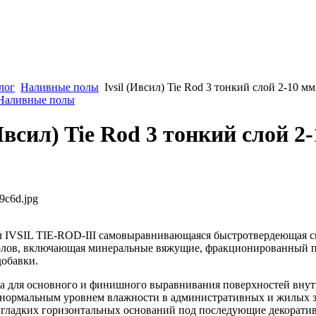
лог
Наливные полы
Ivsil (Ивсил) Tie Rod 3 тонкий слой 2-10 мм
 Наливные полы
(Ивсил) Tie Rod 3 тонкий слой 2
9c6d.jpg
 IVSIL TIE-ROD-III самовыравнивающаяся быстротвердеющая с
олов, включающая минеральные вяжущие, фракционированный п
обавки.
а для основного и финишного выравнивания поверхностей вну
нормальным уровнем влажности в административных и жилых з
 гладких горизонтальных оснований под последующие декорати