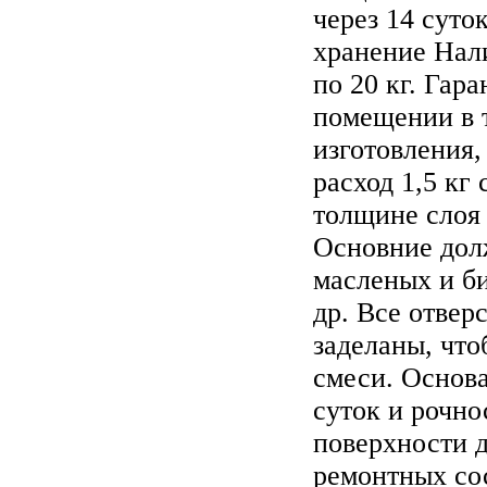
через 14 суто
хранение Нал
по 20 кг. Гар
помещении в т
изготовления,
расход 1,5 кг
толщине слоя
Основние дол
масленых и би
др. Все отвер
заделаны, чт
смеси. Основа
суток и рочно
поверхности 
ремонтных сос