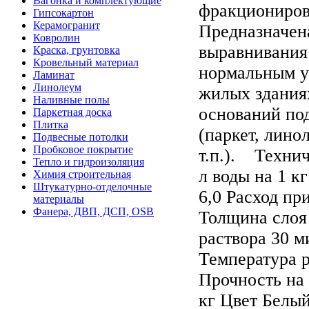
Вагонка и комплектующие
фракциониров
Гипсокартон
Керамогранит
Предназначен
Ковролин
выравнивания
Краска, грунтовка
Кровельный материал
нормальным у
Ламинат
Линолеум
жилых зданиях
Наливные полы
оснований по
Паркетная доска
Плитка
(паркет, лино
Подвесные потолки
Пробковое покрытие
т.п.). Техни
Тепло и гидроизоляция
л воды на 1 к
Химия строительная
Штукатурно-отделочные
6,0 Расход при
материалы
Фанера, ДВП, ДСП, OSB
Толщина слоя
раствора 30 м
Температура р
Прочность на
кг Цвет Белый