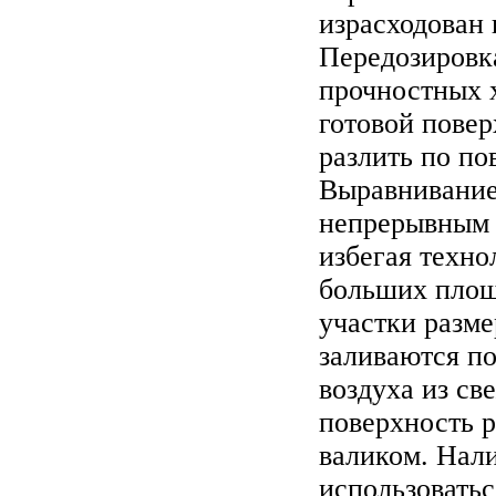
израсходован 
Передозировк
прочностных 
готовой пове
разлить по по
Выравнивание
непрерывным 
избегая техно
больших площ
участки разм
заливаются по
воздуха из с
поверхность р
валиком. Нал
использоватьс