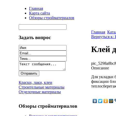
Главная
Карта сайта
Обзоры стройматериалов
Главная
Ката
Вернуться к:
Задать вопрос
Клей д
pic_5298a8bcf
Описание
Для укладки б
фиксации бло
Краски, лаки, клеи
теплосберега
Строительные материалы
Отделочные материалы
Обзоры стройматериалов