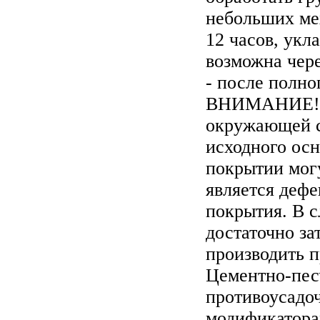
небольших мех
12 часов, укл
возможна чере
- после полно
ВНИМАНИЕ! В 
окружающей ср
исходного осн
покрытии мог
является дефе
покрытия. В 
достаточно за
производить 
Цементно-пес
противоусадо
модификатора