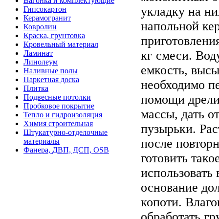
Вагонка и комплектующие
укладку на ни
Гипсокартон
Керамогранит
напольной к
Ковролин
Краска, грунтовка
приготовления
Кровельный материал
кг смеси. Вод
Ламинат
Линолеум
емкость, высы
Наливные полы
Паркетная доска
необходимо пе
Плитка
помощи дрели
Подвесные потолки
Пробковое покрытие
массы, дать о
Тепло и гидроизоляция
Химия строительная
пузырьки. Рас
Штукатурно-отделочные
после повтор
материалы
Фанера, ДВП, ДСП, OSB
готовить тако
использовать 
основание до
копоти. Влаг
обработать гр