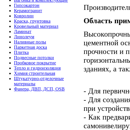
Вагонка и комплектующие
Гипсокартон
Производител
Керамогранит
Ковролин
Область при
Краска, грунтовка
Кровельный материал
Ламинат
Высокопрочны
Линолеум
цементной ос
Наливные полы
Паркетная доска
прочности и п
Плитка
Подвесные потолки
горизонтальн
Пробковое покрытие
зданиях, а т
Тепло и гидроизоляция
Химия строительная
Штукатурно-отделочные
материалы
Фанера, ДВП, ДСП, OSB
- Для первичн
- Для создани
при устройств
- Как предва
самонивелиру