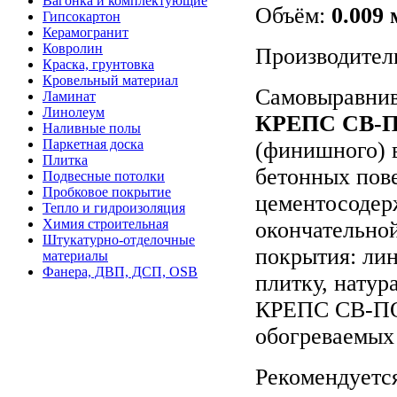
Вагонка и комплектующие
Объём:
0.009 
Гипсокартон
Керамогранит
Ковролин
Производител
Краска, грунтовка
Кровельный материал
Самовыравнив
Ламинат
Линолеум
КРЕПС СВ-
Наливные полы
Паркетная доска
(финишного) 
Плитка
бетонных пов
Подвесные потолки
Пробковое покрытие
цементосодер
Тепло и гидроизоляция
Химия строительная
окончательно
Штукатурно-отделочные
покрытия: ли
материалы
Фанера, ДВП, ДСП, OSB
плитку, нату
КРЕПС СВ-ПОЛ
обогреваемых
Рекомендуется