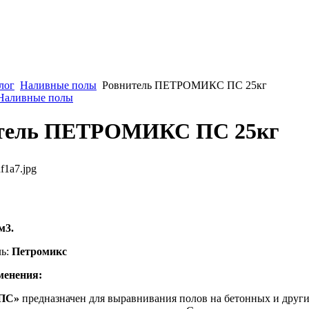
лог
Наливные полы
Ровнитель ПЕТРОМИКС ПС 25кг
 Наливные полы
тель ПЕТРОМИКС ПС 25кг
f1a7.jpg
м3.
ль:
Петромикс
менения:
«ПС»
предназначен для выравнивания полов на бетонных и друг