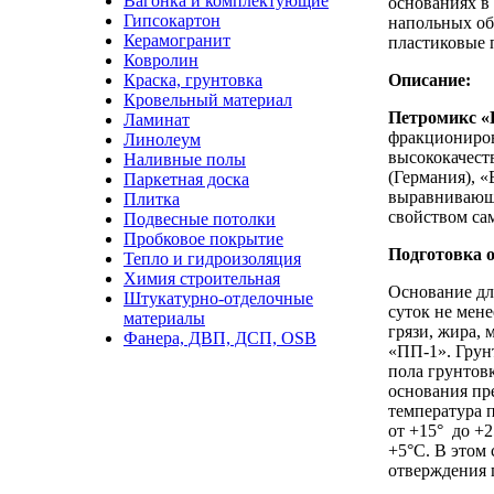
Вагонка и комплектующие
основаниях в
Гипсокартон
напольных об
Керамогранит
пластиковые 
Ковролин
Краска, грунтовка
Описание:
Кровельный материал
Петромикс 
Ламинат
фракциониров
Линолеум
высококачест
Наливные полы
(Германия), «
Паркетная доска
выравнивающу
Плитка
свойством са
Подвесные потолки
Пробковое покрытие
Подготовка 
Тепло и гидроизоляция
Химия строительная
Основание дл
Штукатурно-отделочные
суток не мен
материалы
грязи, жира,
Фанера, ДВП, ДСП, OSB
«ПП-1». Грун
пола грунтовк
основания пр
температура 
от +15° до +
+5°С. В этом 
отверждения 