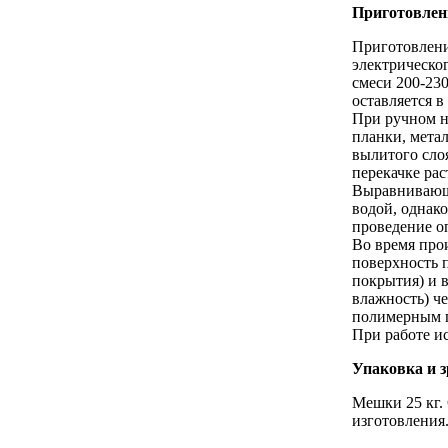
Приготовлени
Приготовлени
электрическог
смеси 200-23
оставляется в
При ручном н
планки, мета
вылитого сло
перекачке ра
Выравнивающа
водой, однак
проведение о
Во время про
поверхность 
покрытия) и 
влажность) ч
полимерным п
При работе ис
Упаковка и з
Мешки 25 кг.
изготовления