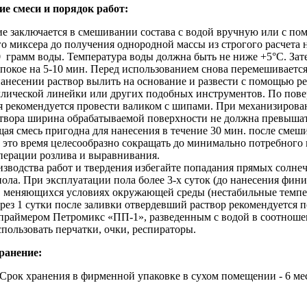
е смеси и порядок работ:
е заключается в смешивании состава с водой вручную или с п
о миксера до получения однородной массы из строгого расчета н
0 грамм воды. Температура воды должна быть не ниже +5°С. Зат
 покое на 5-10 мин. Перед использованием снова перемешивается
анесении раствор вылить на основание и развести с помощью р
ллической линейки или других подобных инструментов. По пов
я рекомендуется провести валиком с шипами. При механизиров
створа ширина обрабатываемой поверхности не должна превышат
я смесь пригодна для нанесения в течение 30 мин. после смеш
о это время целесообразно сокращать до минимально потребного 
перации розлива и выравнивания.
изводства работ и твердения избегайте попадания прямых солне
пола. При эксплуатации пола более 3-х суток (до нанесения фин
в меняющихся условиях окружающей среды (нестабильные темпе
ерез 1 сутки после заливки отвердевший раствор рекомендуется 
раймером Петромикс «ПП-1», разведенным с водой в соотношен
пользовать перчатки, очки, респираторы.
ранение:
 Срок хранения в фирменной упаковке в сухом помещении - 6 ме
.