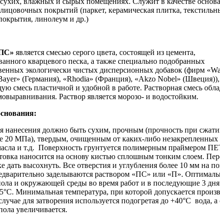
 сухих, влажных и сырых помещениях. Служит в качестве основ
лицовочных покрытий (паркет, керамическая плитка, текстильн
покрытия, линолеум и др.)
«ПС»
является смесью серого цвета, состоящей из цемента,
анного кварцевого песка, а также специально подобранных
венных экологически чистых дисперсионных добавок (фирм «Wa
Bayer» (Германия), «Rhodia» (Франция), «Akzo Nobel» (Швеция)
ю смесь пластичной и удобной в работе. Растворная смесь обла
мовыравнивания. Раствор является морозо- и водостойким.
основания:
я нанесения должно быть сухим, прочным (прочность при сжатии
ее 20 МПа), твердым, очищенным от каких-либо незакрепленных 
 масла и т.д. Поверхность грунтуется полимерным праймером
товка наносится на основу кистью сплошным тонким слоем. Пер
е дать высохнуть. Все отверстия и углубления более 10 мм на п
едварительно заделываются раствором «ПС» или «П». Оптималь
пола и окружающей среды во время работ и в последующие 3 дн
25°С. Минимальная температура, при которой допускается произ
случае для затворения используется подогретая до +40°С вода, а
пола увеличивается.