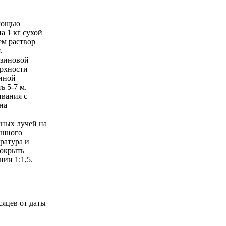
омощью
а 1 кг сухой
ем раствор
.
езиновой
ерхности
анной
ь 5-7 м.
ивания с
на
чных лучей на
ишного
ратура и
покрыть
ии 1:1,5.
сяцев от даты