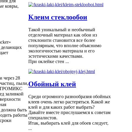
ания для
ые ковры,
Клеим стеклообои
Такой уникальный и необычный
отделочный материал как обои из
стеклонити становится все более
cker»
популярным, что вполне объяснимо
), делающих
экологичностью материала и его
дает
эстетическими качествами.
При оклейке стен ...
 через 28
Обойный клей
частиц, пыли,
 ПЕТРОМИКС
ед заливкой
Среди огромного разнообразия обойных
оверхности
клеев очень легко растеряться. Какой же
ная
клей и для каких работ выбрать?
я должна быть
Давайте вместе прислушаемся к советам
водить работы
специалистов.
 сроки
Итак, выбирать клей для обоев следует,
...