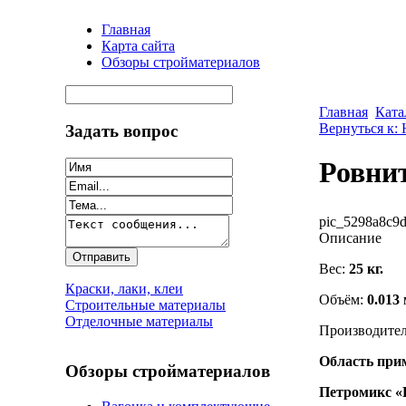
Главная
Карта сайта
Обзоры стройматериалов
Главная
Ката
Вернуться к:
Задать вопрос
Ровни
pic_5298a8c9d
Описание
Вес:
25 кг.
Краски, лаки, клеи
Объём:
0.013 
Строительные материалы
Отделочные материалы
Производите
Область при
Обзоры стройматериалов
Петромикс 