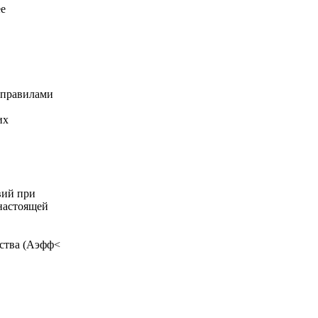
ее
с правилами
их
вий при
настоящей
ьства (Аэфф<