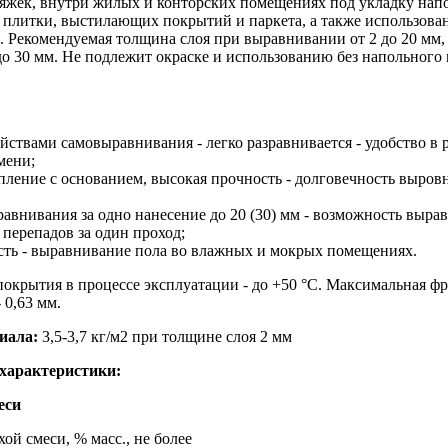
яжек, внутри жилых и конторских помещениях под укладку нап
 плитки, выстилающих покрытий и паркета, а также использован
. Рекомендуемая толщина слоя при выравнивании от 2 до 20 мм,
до 30 мм. Не подлежит окраске и использованию без напольного
:
ойствами самовыравнивания - легко разравнивается - удобство в 
мени;
епление с основанием, высокая прочность - долговечность выро
равнивания за одно нанесение до 20 (30) мм - возможность выра
 перепадов за один проход;
ость - выравнивание пола во влажных и мокрых помещениях.
покрытия в процессе эксплуатации - до +50 °С. Максимальная ф
 0,63 мм.
иала:
3,5-3,7 кг/м2 при толщине слоя 2 мм
 характеристики:
еси
ой смеси, % масс., не более