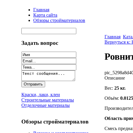
Главная
Карта сайта
Обзоры стройматериалов
Главная
Ката
Вернуться к:
Задать вопрос
Ровни
pic_5298a8d40
Описание
Вес:
25 кг.
Краски, лаки, клеи
Объём:
0.0125
Строительные материалы
Отделочные материалы
Производите
Область при
Обзоры стройматериалов
Смесь предна