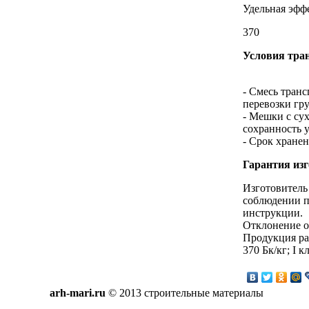
Удельная эффе
370
Условия тра
- Смесь тран
перевозки гру
- Мешки с су
сохранность 
- Срок хранен
Гарантия изг
Изготовитель
соблюдении п
инструкции.
Отклонение от
Продукция ра
370 Бк/кг; I 
arh-mari.ru
© 2013 строительные материалы