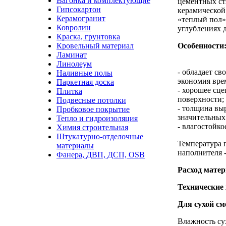
Вагонка и комплектующие
цементных ст
Гипсокартон
керамической
Керамогранит
«теплый пол»
Ковролин
углублениях 
Краска, грунтовка
Кровельный материал
Особенности
Ламинат
Линолеум
- обладает св
Наливные полы
экономия вре
Паркетная доска
- хорошее сц
Плитка
поверхности;
Подвесные потолки
- толщина вы
Пробковое покрытие
значительных
Тепло и гидроизоляция
- влагостойк
Химия строительная
Штукатурно-отделочные
Температура 
материалы
наполнителя -
Фанера, ДВП, ДСП, OSB
Расход матер
Технические
Для сухой см
Влажность сух