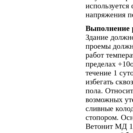
используется 
напряжения по
Выполнение 
Здание должн
проемы должн
работ темпера
пределах +10o
течение 1 сут
избегать скво
пола. Относи
возможных уте
сливные коло
стопором. Ос
Ветонит МД 16