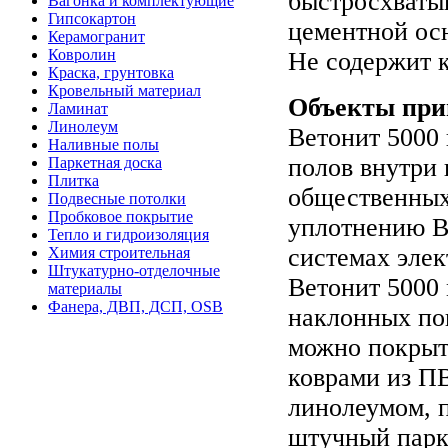
быстросхваты
Вагонка и комплектующие
Гипсокартон
цементной ос
Керамогранит
Ковролин
Не содержит к
Краска, грунтовка
Кровельный материал
Объекты при
Ламинат
Линолеум
Ветонит 5000
Наливные полы
полов внутри
Паркетная доска
Плитка
общественных
Подвесные потолки
Пробковое покрытие
уплотнению Ве
Тепло и гидроизоляция
системах элек
Химия строительная
Штукатурно-отделочные
Ветонит 5000 
материалы
Фанера, ДВП, ДСП, OSB
наклонных по
можно покрыт
коврами из П
линолеумом, 
штучный парке