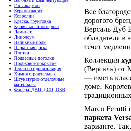
Вагонка и комплектующие
Гипсокартон
Все благородс
Керамогранит
Ковролин
дорогого бре
Краска, грунтовка
Кровельный материал
Версаль Дуб 
Ламинат
обладателя в 
Линолеум
Наливные полы
течет медленн
Паркетная доска
Плитка
Подвесные потолки
Коллекция
ху
Пробковое покрытие
(Версаль) от 
Тепло и гидроизоляция
Химия строительная
— иметь клас
Штукатурно-отделочные
материалы
доме. Короле
Фанера, ДВП, ДСП, OSB
традиционных
Marco Ferutti
паркета Versa
варианте. Так