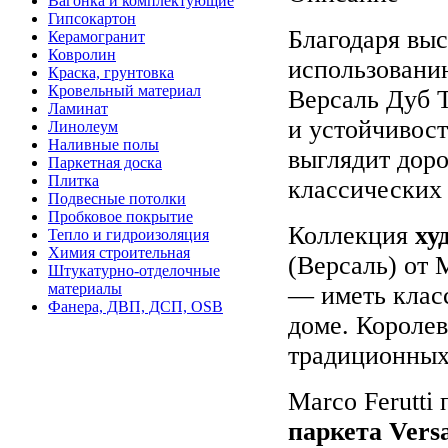
Вагонка и комплектующие
Гипсокартон
Благодаря вы
Керамогранит
Ковролин
использовани
Краска, грунтовка
Кровельный материал
Версаль Дуб Т
Ламинат
и устойчивост
Линолеум
Наливные полы
выглядит доро
Паркетная доска
Плитка
классических 
Подвесные потолки
Пробковое покрытие
Коллекция
ху
Тепло и гидроизоляция
Химия строительная
(Версаль) от 
Штукатурно-отделочные
материалы
— иметь клас
Фанера, ДВП, ДСП, OSB
доме. Короле
традиционных
Marco Ferutti
паркета Versa