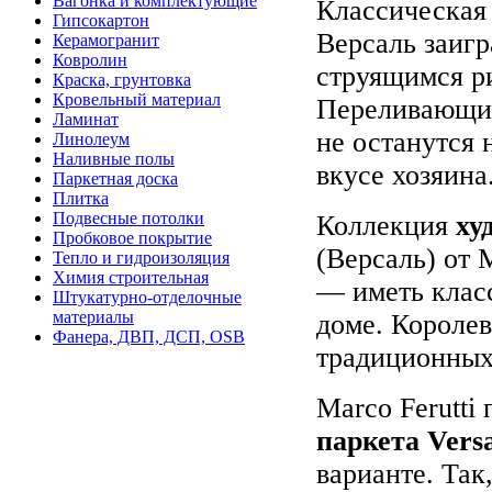
Вагонка и комплектующие
Классическая
Гипсокартон
Версаль заиг
Керамогранит
Ковролин
струящимся р
Краска, грунтовка
Кровельный материал
Переливающие
Ламинат
не останутся 
Линолеум
Наливные полы
вкусе хозяина
Паркетная доска
Плитка
Подвесные потолки
Коллекция
ху
Пробковое покрытие
(Версаль) от 
Тепло и гидроизоляция
Химия строительная
— иметь клас
Штукатурно-отделочные
материалы
доме. Короле
Фанера, ДВП, ДСП, OSB
традиционных
Marco Ferutti
паркета Versa
варианте. Так